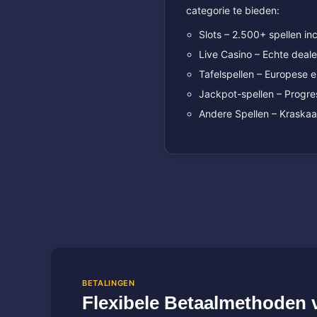
categorie te bieden:
Slots – 2.500+ spellen inc
Live Casino – Echte deale
Tafelspellen – Europese e
Jackpot-spellen – Progres
Andere Spellen – Kraskaar
BETALINGEN
Flexibele Betaalmethoden 